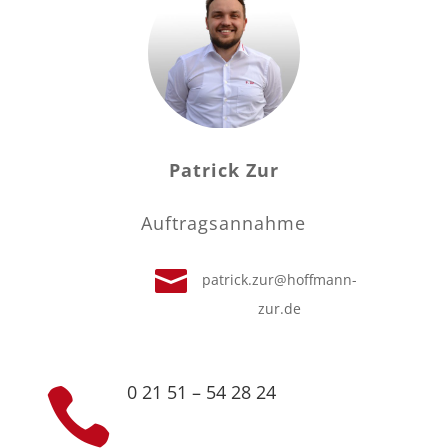
Patrick Zur
Auftragsannahme

patrick.zur@hoffmann-
zur.de
0 21 51 – 54 28 24
