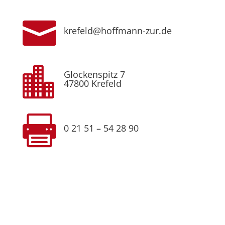

krefeld@hoffmann-zur.de

Glockenspitz 7
47800 Krefeld

0 21 51 – 54 28 90